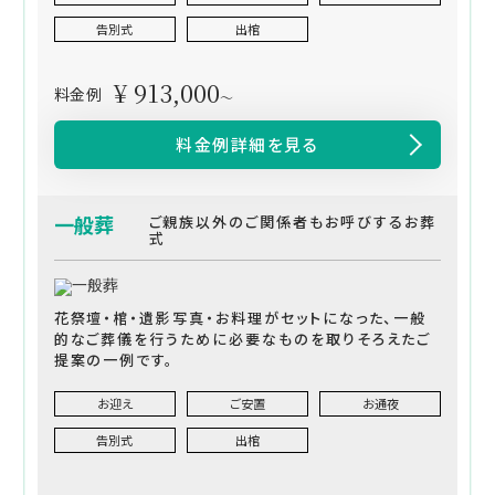
告別式
出棺
¥ 913,000
料金例
～
料金例詳細を見る
一般葬
ご親族以外のご関係者もお呼びするお葬
式
花祭壇・棺・遺影写真・お料理がセットになった、一般
的なご葬儀を行うために必要なものを取りそろえたご
提案の一例です。
お迎え
ご安置
お通夜
告別式
出棺