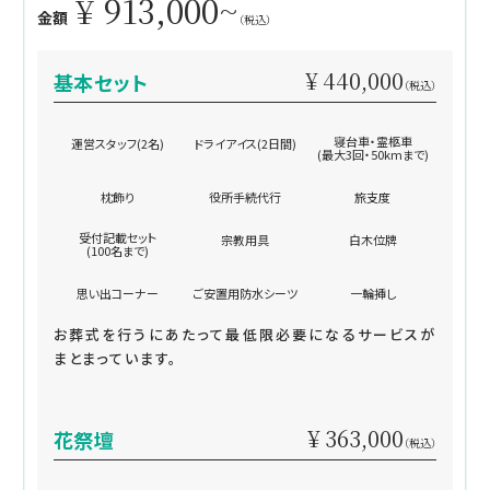
¥ 913,000~
金額
（税込）
¥ 440,000
基本セット
（税込）
寝台車・霊柩車
運営スタッフ(2名)
ドライアイス(2日間)
(最大3回・50kmまで)
枕飾り
役所手続代行
旅支度
受付記載セット
宗教用具
白木位牌
(100名まで)
思い出コーナー
ご安置用防水シーツ
一輪挿し
お葬式を行うにあたって最低限必要になるサービスが
まとまっています。
¥ 363,000
花祭壇
（税込）