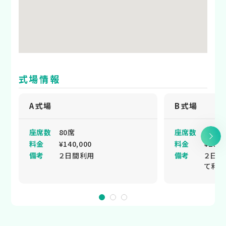
式場情報
A式場
B式場
座席数
80席
座席数
150席
料金
¥140,000
料金
¥200,
備考
２日間利用
備考
２日間
て利用