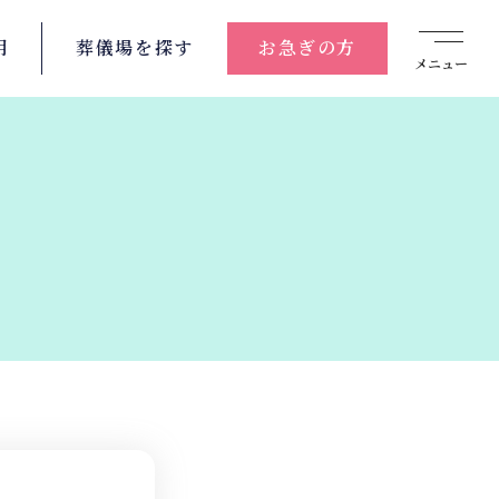
用
葬儀場を
探す
お急ぎの方
メニュー