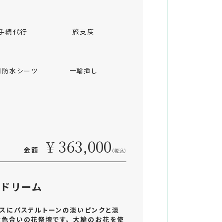
手続代行
旅支度
用防水シーツ
一輪挿し
¥ 363,000
金額
（税込）
ドリーム
スにパステルトーンの淡いピンクと淡
色合いの花祭壇です。 大輪のお花を使