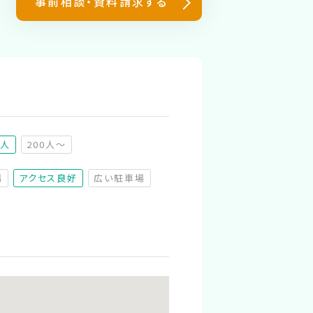
事前相談・資料請求する
0人
200人～
（非推奨）
場
アクセス良好
広い駐車場
（非対応）
（非対応）