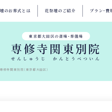
壇の
お葬式とは
花祭壇の
ご紹介
プラン・
費
東京都大田区の斎場・葬儀場
専修寺関東別院
せんしゅうじ かんとうべついん
専修寺関東別院（東京都大田区）