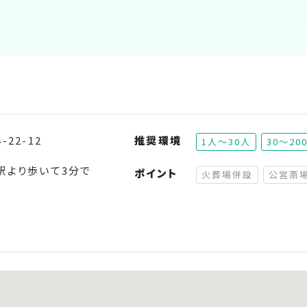
22-12
推奨環境
1人～30人
30～20
駅より歩いて3分で
ポイント
火葬場併設
公営斎
（非対応）