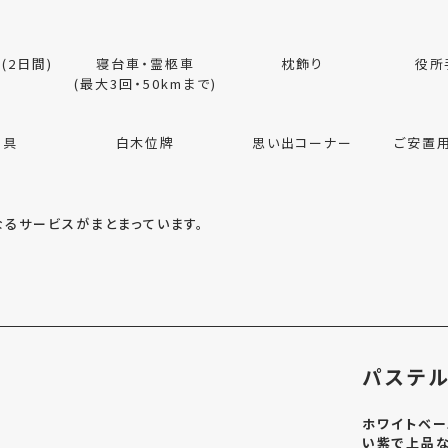
(2日間)
寝台車・霊柩車
枕飾り
役所
(最大3回・50kmまで)
用具
白木位牌
思い出コーナー
ご安置
るサービスがまとまっています。
パステル
ホワイトベー
い紫で上品な