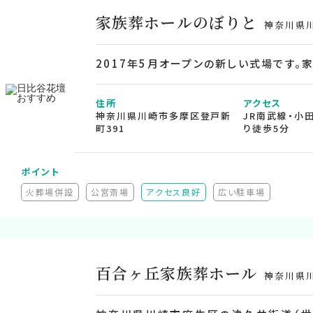
家族葬ホールのぼりと
神奈川県
2017年5月オープンの新しい式場です。
住所
アクセス
神奈川県川崎市多摩区登戸新
JR南武線・小
町391
り徒歩5分
ポイント
火葬場併設
公営斎場
アクセス良好
広い駐車場
非推奨）
（非対応）
（非対応）
（非対応）
百合ヶ丘家族葬ホール
神奈川県