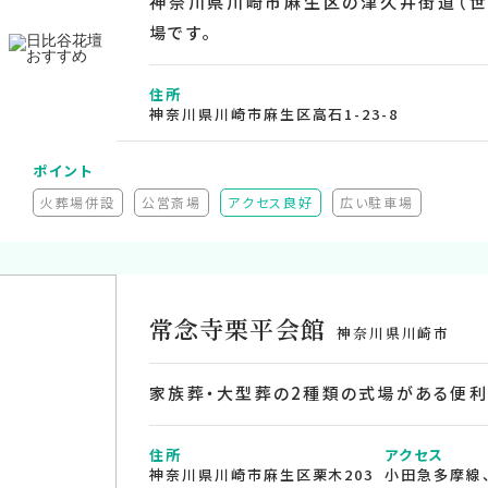
神奈川県川崎市麻生区の津久井街道（世
場です。
住所
神奈川県川崎市麻生区高石1-23-8
ポイント
火葬場併設
公営斎場
アクセス良好
広い駐車場
非推奨）
（非対応）
（非対応）
（非対応）
常念寺栗平会館
神奈川県川崎市
家族葬・大型葬の2種類の式場がある便
住所
アクセス
神奈川県川崎市麻生区栗木203
小田急多摩線