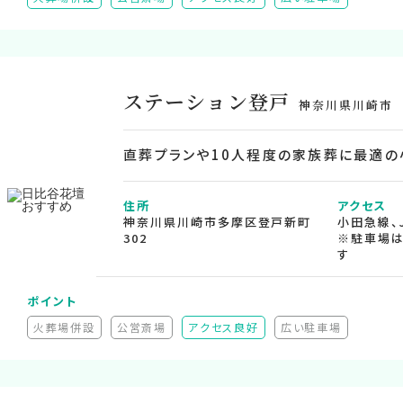
ステーション登戸
神奈川県川崎市
直葬プランや10人程度の家族葬に最適の
住所
アクセス
神奈川県川崎市多摩区登戸新町
小田急線、
302
※駐車場は
す
ポイント
火葬場併設
公営斎場
アクセス良好
広い駐車場
非推奨）
（非対応）
（非対応）
（非対応）