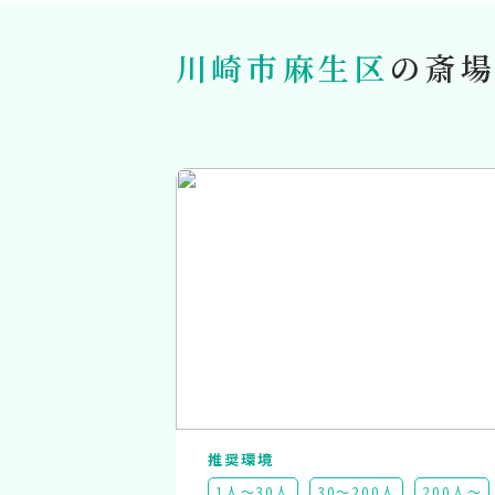
川崎市麻生区
の斎場
推奨環境
1人～30人
30～200人
200人～