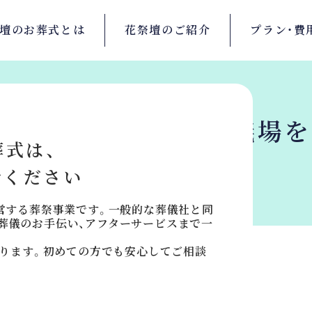
壇の
お葬式とは
花祭壇の
ご紹介
プラン・
費
崎市麻生区の
斎場・葬儀場
葬式は、
せください
麻生区
運営する葬祭事業です。一般的な葬儀社と同
葬儀のお手伝い、アフターサービスまで一
おります。初めての方でも安心してご相談