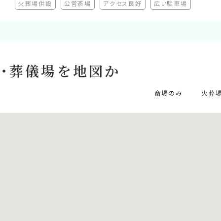
火葬場併設
公営斎場
アクセス良好
広い駐車場
非推奨）
（非対応）
（非対応）
（非対応）
（非対応）
・葬儀場を
地図か
斎場のみ
火葬