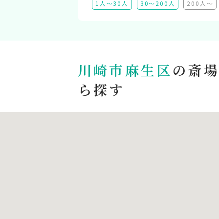
1人～30人
30～200人
200人～
（
川崎市麻生区
の斎場
ら探す