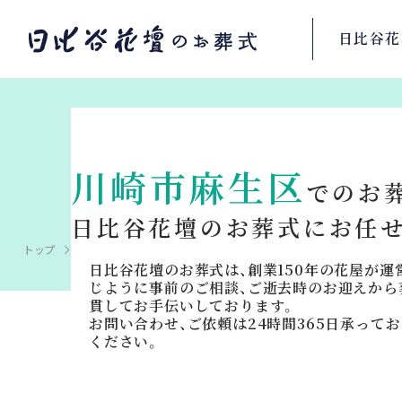
日比谷花
川
川崎市麻生区
でのお
日比谷花壇のお葬式に
お任
トップ
葬儀場を探す
神奈川県の斎場・葬儀場検索
川崎市
日比谷花壇のお葬式は、創業150年の花屋が
じように事前のご相談、ご逝去時のお迎えから
貫してお手伝いしております。
お問い合わせ、ご依頼は24時間365日承って
ください。