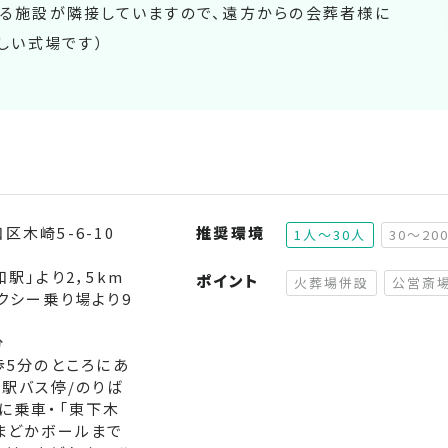
きる施設が隣接していますので、遠方からの会葬者様に
新しい式場です）
木崎5-6-10
推奨環境
1人～30人
30～20
駅」より2，5km
ポイント
火葬場併設
公営斎
クシー乗り場より9
（非対応）
分
歩5分のところにあ
和駅バス停/のりば
に乗車・「東下木
まどかボールまで