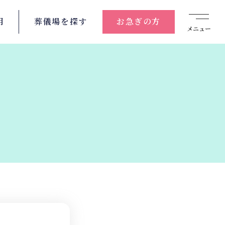
用
葬儀場を
探す
お急ぎの方
メニュー