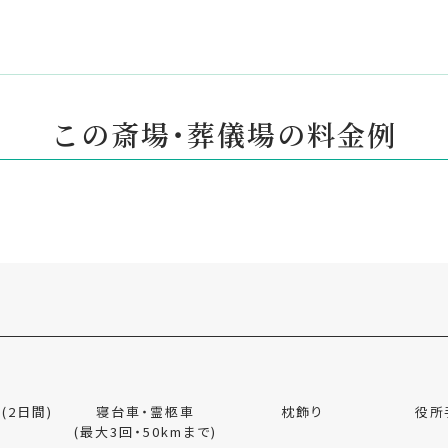
この斎場・葬儀場の料金例
(2日間)
寝台車・霊柩車
枕飾り
役所
(最大3回・50kmまで)