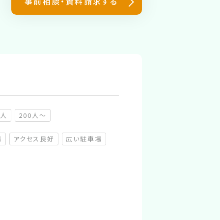
事前相談・資料請求する
0人
200人～
（非推奨）
（非推奨）
場
アクセス良好
広い駐車場
（非対応）
（非対応）
（非対応）