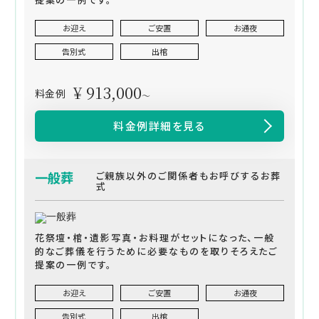
お迎え
ご安置
お通夜
告別式
出棺
¥ 913,000
料金例
～
料金例詳細を見る
一般葬
ご親族以外のご関係者もお呼びするお葬
式
花祭壇・棺・遺影写真・お料理がセットになった、一般
的なご葬儀を行うために必要なものを取りそろえたご
提案の一例です。
お迎え
ご安置
お通夜
告別式
出棺