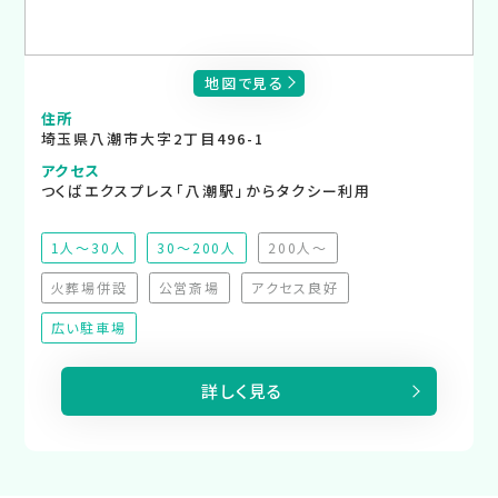
地図で見る
住所
埼玉県八潮市大字2丁目496-1
アクセス
つくばエクスプレス「八潮駅」からタクシー利用
1人～30人
30～200人
200人～
（非推奨）
火葬場併設
公営斎場
アクセス良好
（非対応）
（非対応）
（非対応）
広い駐車場
詳しく見る