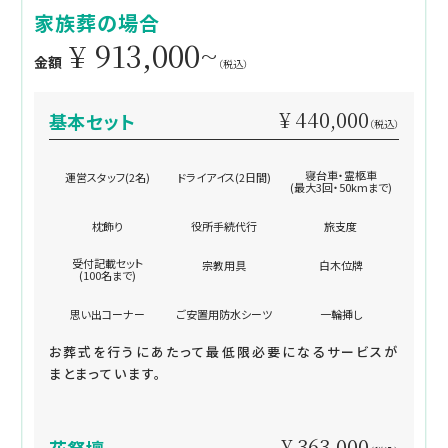
家族葬の場合
¥ 913,000~
金額
（税込）
¥ 440,000
基本セット
（税込）
寝台車・霊柩車
運営スタッフ(2名)
ドライアイス(2日間)
(最大3回・50kmまで)
枕飾り
役所手続代行
旅支度
受付記載セット
宗教用具
白木位牌
(100名まで)
思い出コーナー
ご安置用防水シーツ
一輪挿し
お葬式を行うにあたって最低限必要になるサービスが
まとまっています。
¥ 363,000