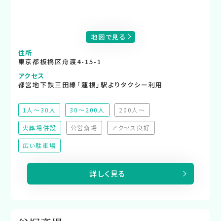
地図で見る
住所
東京都板橋区舟渡4-15-1
アクセス
都営地下鉄三田線「蓮根」駅よりタクシー利用
1人～30人
30～200人
200人～
（非推奨）
火葬場併設
公営斎場
アクセス良好
（非対応）
（非対応）
広い駐車場
詳しく見る