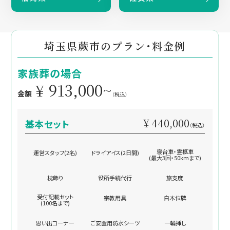
埼玉県蕨市のプラン・料金例
家族葬の場合
¥ 913,000~
金額
（税込）
¥ 440,000
基本セット
（税込）
寝台車・霊柩車
運営スタッフ(2名)
ドライアイス(2日間)
(最大3回・50kmまで)
枕飾り
役所手続代行
旅支度
受付記載セット
宗教用具
白木位牌
(100名まで)
思い出コーナー
ご安置用防水シーツ
一輪挿し