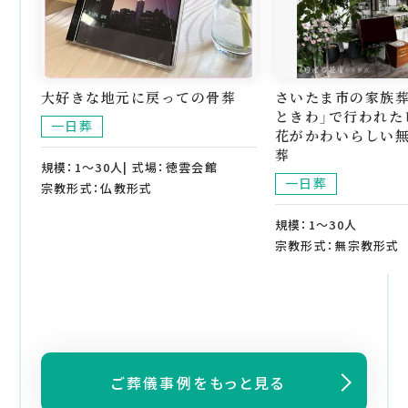
大好きな地元に戻っての骨葬
さいたま市の家族葬
ときわ」で行われた
一日葬
花がかわいらしい
葬
規模：1～30人| 式場：徳雲会館
一日葬
宗教形式：仏教形式
規模：1～30人
宗教形式：無宗教形式
ご葬儀事例をもっと見る