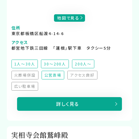
地図で見る
住所
東京都板橋区船渡4-14-6
アクセス
都営地下鉄三田線 「蓮根」駅下車 タクシー5分
1人～30人
30～200人
200人～
火葬場併設
公営斎場
アクセス良好
（非対応）
（非対応）
広い駐車場
（非対応）
詳しく見る
実相寺会館鷲峰殿