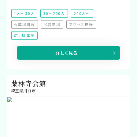
1人～30人
30～200人
200人～
火葬場併設
公営斎場
アクセス良好
（非対応）
（非対応）
（非対応）
広い駐車場
詳しく見る
薬林寺会館
埼玉県川口市