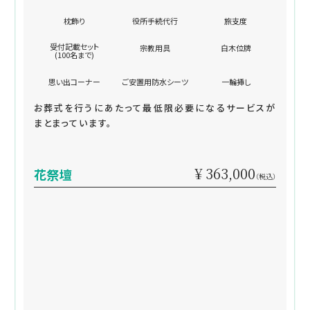
枕飾り
役所手続代行
旅支度
受付記載セット
宗教用具
白木位牌
(100名まで)
思い出コーナー
ご安置用防水シーツ
一輪挿し
お葬式を行うにあたって最低限必要になるサービスが
まとまっています。
¥ 363,000
花祭壇
（税込）