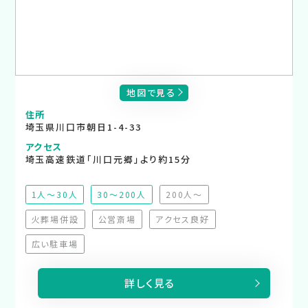
地図で見る
住所
埼玉県川口市朝日1-4-33
アクセス
埼玉高速鉄道「川口元郷」より約15分
1人～30人
30～200人
200人～
（非推奨）
火葬場併設
公営斎場
アクセス良好
（非対応）
（非対応）
（非対応）
広い駐車場
（非対応）
詳しく見る