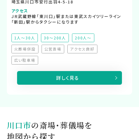
埼玉県川口市安行出羽4-5-18
アクセス
ＪＲ武蔵野線「東川口」駅または東武スカイツリーライン
「新田」駅からタクシーになります
1人～30人
30～200人
200人～
火葬場併設
公営斎場
アクセス良好
（非対応）
（非対応）
（非対応）
広い駐車場
（非対応）
詳しく見る
川口市
の斎場・葬儀場を
地図から探す