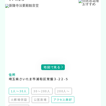
地図で見る
住所
埼玉県さいたま市浦和区常盤３-２２-５
1人～30人
30～200人
200人～
（非推奨）
（非推奨）
火葬場併設
公営斎場
アクセス良好
（非対応）
（非対応）