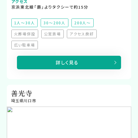
アクセス
京浜東北線「蕨」よりタクシーで約15分
1人～30人
30～200人
200人～
火葬場併設
公営斎場
アクセス良好
（非対応）
（非対応）
（非対応）
広い駐車場
（非対応）
詳しく見る
善光寺
埼玉県川口市