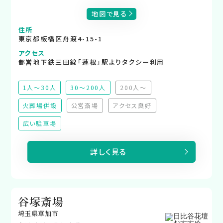
地図で見る
住所
東京都板橋区舟渡4-15-1
アクセス
都営地下鉄三田線「蓮根」駅よりタクシー利用
1人～30人
30～200人
200人～
（非推奨）
火葬場併設
公営斎場
アクセス良好
（非対応）
（非対応）
広い駐車場
詳しく見る
谷塚斎場
埼玉県草加市