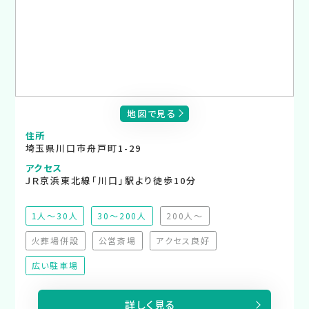
地図で見る
住所
埼玉県川口市舟戸町1-29
アクセス
ＪＲ京浜東北線「川口」駅より徒歩10分
1人～30人
30～200人
200人～
（非推奨）
火葬場併設
公営斎場
アクセス良好
（非対応）
（非対応）
（非対応）
広い駐車場
詳しく見る