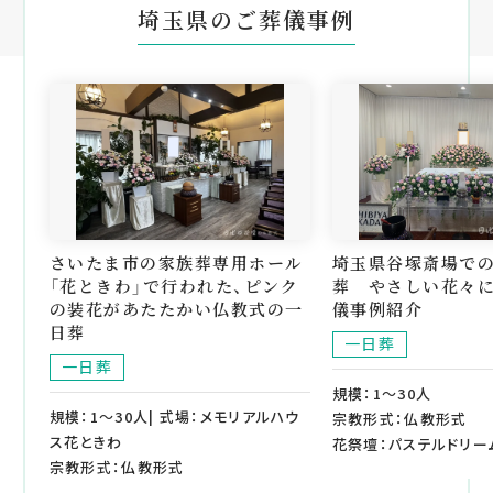
埼玉県のご葬儀事例
さいたま市の家族葬専用ホール
埼玉県谷塚斎場で
「花ときわ」で行われた、ピンク
葬 やさしい花々
の装花があたたかい仏教式の一
儀事例紹介
日葬
一日葬
一日葬
規模：1～30人
規模：1～30人| 式場：メモリアルハウ
宗教形式：仏教形式
ス花ときわ
花祭壇：パステルドリー
宗教形式：仏教形式