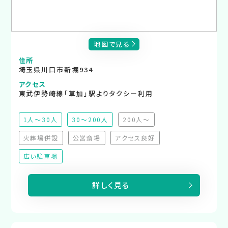
地図で見る
住所
埼玉県川口市新堀934
アクセス
東武伊勢崎線「草加」駅よりタクシー利用
1人～30人
30～200人
200人～
（非推奨）
火葬場併設
公営斎場
アクセス良好
（非対応）
（非対応）
（非対応）
広い駐車場
詳しく見る