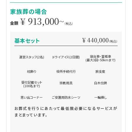
家族葬の場合
¥ 913,000~
金額
（税込）
¥ 440,000
基本セット
（税込）
寝台車・霊柩車
運営スタッフ(2名)
ドライアイス(2日間)
(最大3回・50kmまで)
枕飾り
役所手続代行
旅支度
受付記載セット
宗教用具
白木位牌
(100名まで)
思い出コーナー
ご安置用防水シーツ
一輪挿し
お葬式を行うにあたって最低限必要になるサービスが
まとまっています。