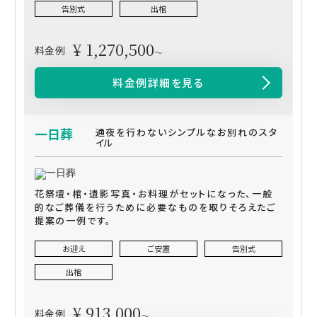
告別式
出棺
¥ 1,270,500
料金例
～
料金例詳細を見る
一日葬
通夜を行わないシンプルなお別れのスタ
イル
花祭壇・棺・遺影写真・お料理がセットになった、一般
的なご葬儀を行うために必要なものを取りそろえたご
提案の一例です。
お迎え
ご安置
告別式
出棺
¥ 913,000
料金例
～