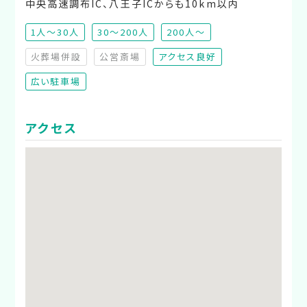
中央高速調布IC、八王子ICからも10km以内
1人～30人
30～200人
200人～
火葬場併設
公営斎場
アクセス良好
（非対応）
（非対応）
広い駐車場
アクセス