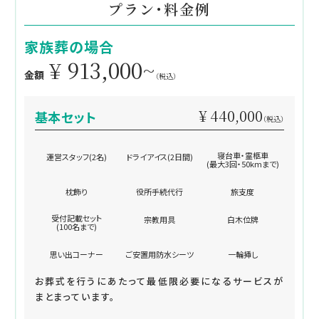
プラン・料金例
家族葬の場合
¥ 913,000~
金額
（税込）
¥ 440,000
基本セット
（税込）
寝台車・霊柩車
運営スタッフ(2名)
ドライアイス(2日間)
(最大3回・50kmまで)
枕飾り
役所手続代行
旅支度
受付記載セット
宗教用具
白木位牌
(100名まで)
思い出コーナー
ご安置用防水シーツ
一輪挿し
お葬式を行うにあたって最低限必要になるサービスが
まとまっています。