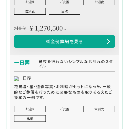
お迎え
ご安置
お通夜
告別式
出棺
¥ 1,270,500
料金例
～
料金例詳細を見る
一日葬
通夜を行わないシンプルなお別れのスタ
イル
花祭壇・棺・遺影写真・お料理がセットになった、一般
的なご葬儀を行うために必要なものを取りそろえたご
提案の一例です。
お迎え
ご安置
告別式
出棺