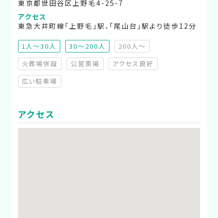
東京都世田谷区上野毛4-25-7
アクセス
東急大井町線「上野毛」駅、「尾山台」駅より徒歩12分
1人～30人
30～200人
200人～
（非推奨）
火葬場併設
公営斎場
アクセス良好
（非対応）
（非対応）
（非対応）
広い駐車場
（非対応）
アクセス