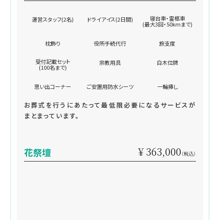
寝台車・霊柩車
運営スタッフ(2名)
ドライアイス(2日間)
(最大3回・50kmまで)
枕飾り
役所手続代行
旅支度
受付記載セット
宗教用具
白木位牌
(100名まで)
思い出コーナー
ご安置用防水シーツ
一輪挿し
お葬式を行うにあたって最低限必要になるサービスが
まとまっています。
¥ 363,000
花祭壇
（税込）