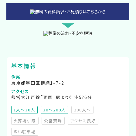
基本情報
住所
東京都墨田区横網1-7-2
アクセス
都営大江戸線「両国」駅より徒歩5?6分
1人～30人
30～200人
200人～
（非推奨）
火葬場併設
公営斎場
アクセス良好
（非対応）
（非対応）
（非対応）
広い駐車場