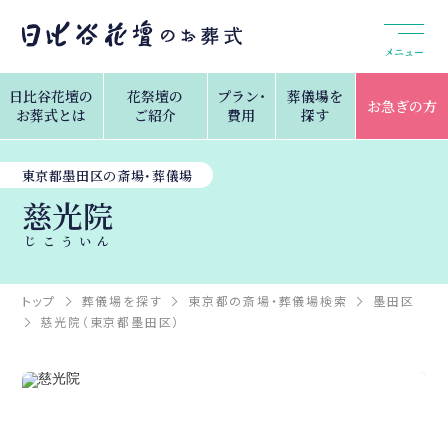
メニュー
日比谷花壇の
花祭壇の
プラン・
葬儀場を
お急ぎの方
お葬式とは
ご紹介
費用
探す
東京都墨田区の斎場・葬儀場
慈光院
じこういん
トップ
葬儀場を探す
東京都の斎場・葬儀場検索
墨田区
慈光院（東京都墨田区）