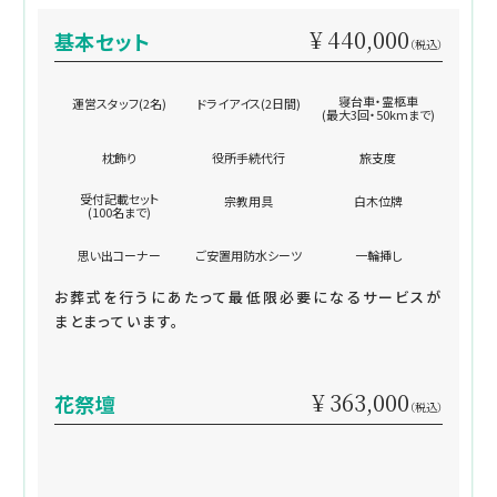
¥ 440,000
基本セット
（税込）
寝台車・霊柩車
運営スタッフ(2名)
ドライアイス(2日間)
(最大3回・50kmまで)
枕飾り
役所手続代行
旅支度
受付記載セット
宗教用具
白木位牌
(100名まで)
思い出コーナー
ご安置用防水シーツ
一輪挿し
お葬式を行うにあたって最低限必要になるサービスが
まとまっています。
¥ 363,000
花祭壇
（税込）