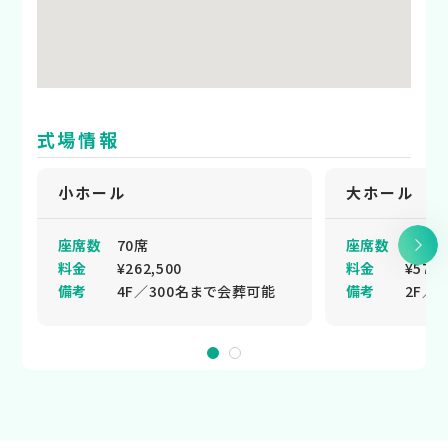
式場情報
小ホール
大ホール
座席数
70席
座席数
100席
料金
¥262,500
料金
¥577,
備考
4F／300名まで会葬可能
備考
2F／