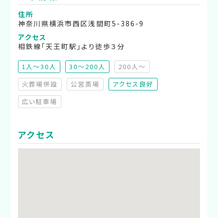
住所
神奈川県横浜市西区浅間町5-386-9
アクセス
相鉄線「天王町駅」より徒歩３分
1人～30人
30～200人
200人～
（非推奨）
火葬場併設
公営斎場
アクセス良好
（非対応）
（非対応）
広い駐車場
（非対応）
アクセス