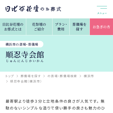
メニュー
日比谷花壇の
花祭壇の
プラン・
葬儀場を
お急ぎの方
お葬式とは
ご紹介
費用
探す
横浜市の斎場・葬儀場
順忍寺会館
じゅんにんじかいかん
トップ
葬儀場を探す
の斎場・葬儀場検索
横浜市
順忍寺会館（横浜市）
最寄駅より徒歩３分と立地条件の良さが人気です。 無
駄のないシンプルな造りで使い勝手の良さも魅力のひ