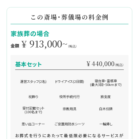
この斎場・葬儀場の料金例
家族葬の場合
¥ 913,000~
金額
（税込）
¥ 440,000
基本セット
（税込）
寝台車・霊柩車
運営スタッフ(2名)
ドライアイス(2日間)
(最大3回・50kmまで)
枕飾り
役所手続代行
旅支度
受付記載セット
宗教用具
白木位牌
(100名まで)
思い出コーナー
ご安置用防水シーツ
一輪挿し
お葬式を行うにあたって最低限必要になるサービスが