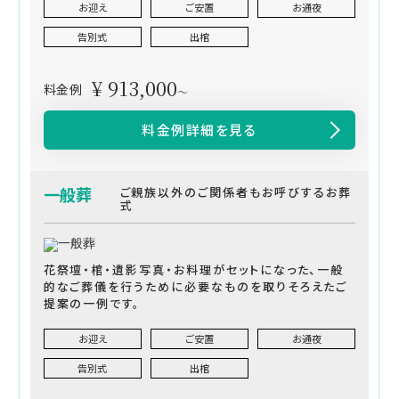
お迎え
ご安置
お通夜
告別式
出棺
¥ 913,000
料金例
～
料金例詳細を見る
一般葬
ご親族以外のご関係者もお呼びするお葬
式
花祭壇・棺・遺影写真・お料理がセットになった、一般
的なご葬儀を行うために必要なものを取りそろえたご
提案の一例です。
お迎え
ご安置
お通夜
告別式
出棺