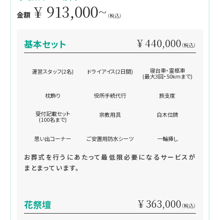
¥ 913,000~
金額
（税込）
¥ 440,000
基本セット
（税込）
寝台車・霊柩車
運営スタッフ(2名)
ドライアイス(2日間)
(最大3回・50kmまで)
枕飾り
役所手続代行
旅支度
受付記載セット
宗教用具
白木位牌
(100名まで)
思い出コーナー
ご安置用防水シーツ
一輪挿し
お葬式を行うにあたって最低限必要になるサービスが
まとまっています。
¥ 363,000
花祭壇
（税込）