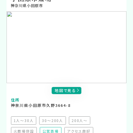
神奈川県小田原市
地図で見る
住所
神奈川県小田原市久野3664-8
1人～30人
30～200人
200人～
（非推奨）
（非推奨）
（非推奨）
火葬場併設
公営斎場
アクセス良好