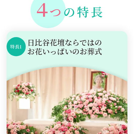
４
つ
の特長
日比谷花壇ならではの
特長1
お花いっぱいのお葬式