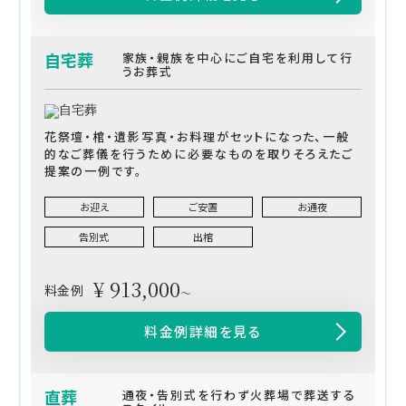
自宅葬
家族・親族を中心にご自宅を利用して行
うお葬式
花祭壇・棺・遺影写真・お料理がセットになった、一般
的なご葬儀を行うために必要なものを取りそろえたご
提案の一例です。
お迎え
ご安置
お通夜
告別式
出棺
¥ 913,000
料金例
～
料金例詳細を見る
直葬
通夜・告別式を行わず火葬場で葬送する