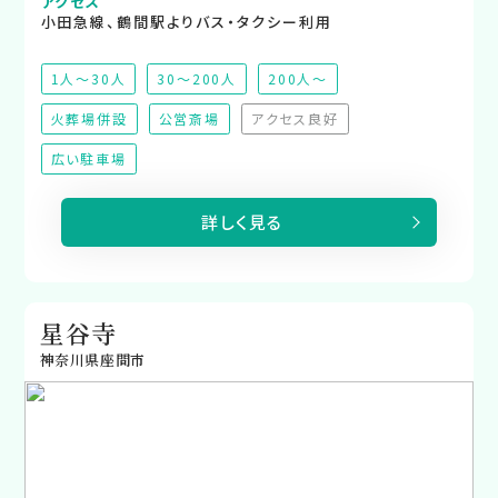
アクセス
小田急線、鶴間駅よりバス・タクシー利用
1人～30人
30～200人
200人～
火葬場併設
公営斎場
アクセス良好
（非対応）
広い駐車場
詳しく見る
星谷寺
神奈川県座間市