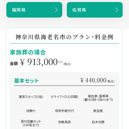
福岡県
佐賀県
神奈川県海老名市のプラン・料金例
家族葬の場合
¥ 913,000~
金額
（税込）
¥ 440,000
基本セット
（税込）
寝台車・霊柩車
運営スタッフ(2名)
ドライアイス(2日間)
(最大3回・50kmまで)
枕飾り
役所手続代行
旅支度
受付記載セット
宗教用具
白木位牌
(100名まで)