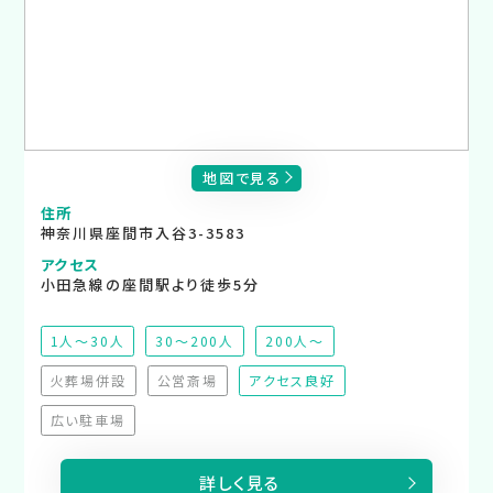
地図で見る
住所
神奈川県座間市入谷3-3583
アクセス
小田急線の座間駅より徒歩5分
1人～30人
30～200人
200人～
火葬場併設
公営斎場
アクセス良好
（非対応）
（非対応）
広い駐車場
（非対応）
詳しく見る