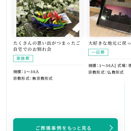
たくさんの思い出がつまったご
大好きな地元に戻
自宅でのお別れ会
一日葬
家族葬
規模：1～30人| 式場
規模：1～30人
宗教形式：仏教形式
宗教形式：無宗教形式
ご葬儀事例をもっと見る