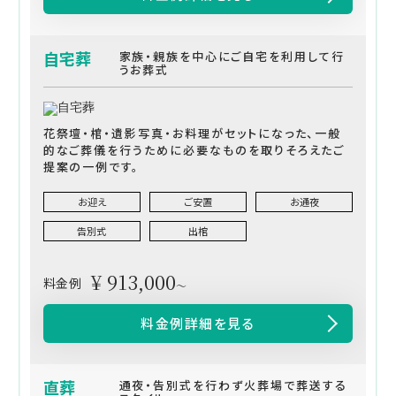
自宅葬
家族・親族を中心にご自宅を利用して行
うお葬式
花祭壇・棺・遺影写真・お料理がセットになった、一般
的なご葬儀を行うために必要なものを取りそろえたご
提案の一例です。
お迎え
ご安置
お通夜
告別式
出棺
¥ 913,000
料金例
～
料金例詳細を見る
直葬
通夜・告別式を行わず火葬場で葬送する