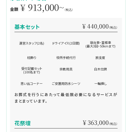
¥ 913,000~
金額
（税込）
¥ 440,000
基本セット
（税込）
寝台車・霊柩車
運営スタッフ(2名)
ドライアイス(2日間)
(最大3回・50kmまで)
枕飾り
役所手続代行
旅支度
受付記載セット
宗教用具
白木位牌
(100名まで)
思い出コーナー
ご安置用防水シーツ
一輪挿し
お葬式を行うにあたって最低限必要になるサービスが
まとまっています。
¥ 363,000
花祭壇
（税込）