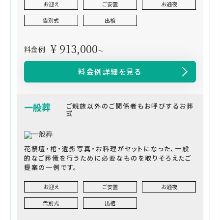
お迎え
ご安置
お通夜
告別式
出棺
¥ 913,000
料金例
～
料金例詳細を見る
一般葬
ご親族以外のご関係者もお呼びするお葬
式
花祭壇・棺・遺影写真・お料理がセットになった、一般
的なご葬儀を行うために必要なものを取りそろえたご
提案の一例です。
お迎え
ご安置
お通夜
告別式
出棺