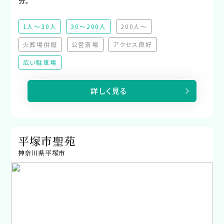
分。
1人～30人
30～200人
200人～
（非推奨）
火葬場併設
公営斎場
アクセス良好
（非対応）
（非対応）
（非対応）
広い駐車場
詳しく見る
平塚市聖苑
神奈川県平塚市