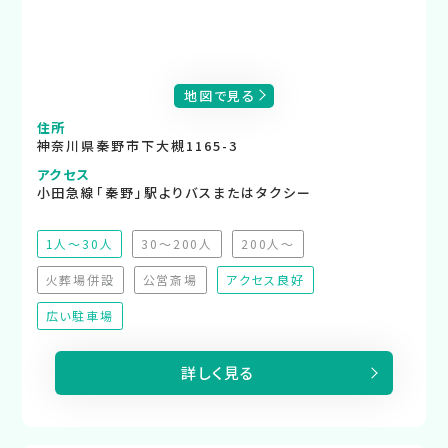
地図で見る
住所
神奈川県秦野市下大槻1165-3
アクセス
小田急線「秦野」駅よりバスまたはタクシー
1人～30人
30～200人
200人～
（非推奨）
（非推奨）
火葬場併設
公営斎場
アクセス良好
（非対応）
（非対応）
広い駐車場
詳しく見る