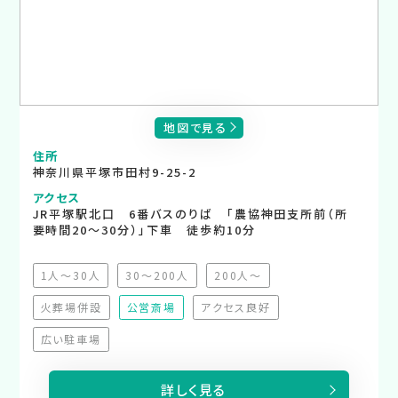
地図で見る
住所
神奈川県平塚市田村9-25-2
アクセス
JR平塚駅北口 6番バスのりば 「農協神田支所前（所
要時間20～30分）」下車 徒歩約10分
1人～30人
30～200人
200人～
（非推奨）
（非推奨）
（非推奨）
火葬場併設
公営斎場
アクセス良好
（非対応）
（非対応）
広い駐車場
（非対応）
詳しく見る