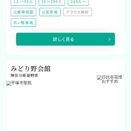
1人～30人
30～200人
200人～
火葬場併設
公営斎場
アクセス良好
（非対応）
広い駐車場
詳しく見る
みどり野会館
神奈川県秦野市