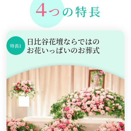
４
つ
の特長
日比谷花壇ならではの
特長1
お花いっぱいのお葬式