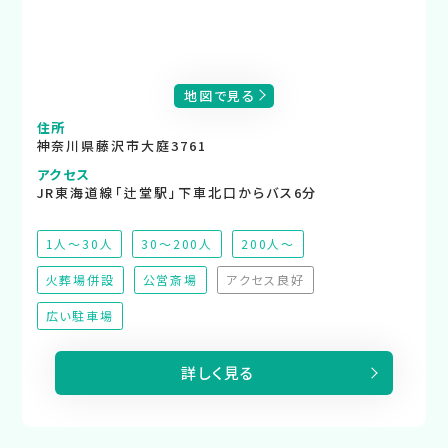
地図で見る
住所
神奈川県藤沢市大庭3761
アクセス
JR東海道線「辻堂駅」下車北口からバス6分
1人～30人
30～200人
200人～
火葬場併設
公営斎場
アクセス良好
（非対応）
広い駐車場
詳しく見る