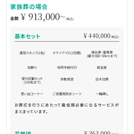
家族葬の場合
¥ 913,000~
金額
（税込）
¥ 440,000
基本セット
（税込）
寝台車・霊柩車
運営スタッフ(2名)
ドライアイス(2日間)
(最大3回・50kmまで)
枕飾り
役所手続代行
旅支度
受付記載セット
宗教用具
白木位牌
(100名まで)
思い出コーナー
ご安置用防水シーツ
一輪挿し
お葬式を行うにあたって最低限必要になるサービスが
まとまっています。
¥ 363,000
花祭壇