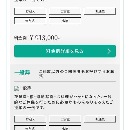
お迎え
ご安置
お通夜
告別式
出棺
¥ 913,000
料金例
～
料金例詳細を見る
一般葬
ご親族以外のご関係者もお呼びするお葬
式
花祭壇・棺・遺影写真・お料理がセットになった、一般
的なご葬儀を行うために必要なものを取りそろえたご
提案の一例です。
お迎え
ご安置
お通夜
告別式
出棺