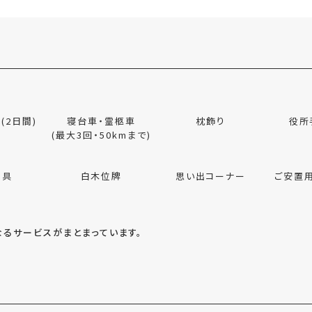
(2日間)
寝台車・霊柩車
枕飾り
役所
(最大3回・50kmまで)
用具
白木位牌
思い出コーナー
ご安置
るサービスがまとまっています。