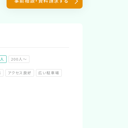
事前相談・資料請求する
0人
200人～
（非推奨）
場
アクセス良好
広い駐車場
（非対応）
（非対応）
（非対応）