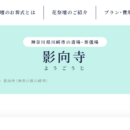
壇の
お葬式とは
花祭壇の
ご紹介
プラン・
費
神奈川県川崎市の斎場・葬儀場
影向寺
ようごうじ
影向寺（神奈川県川崎市）