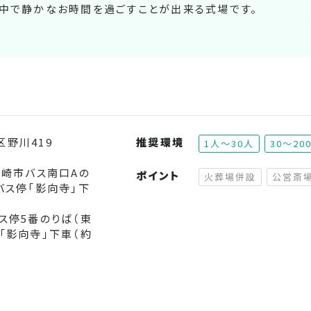
の中で静かなお時間を過ごすことが出来る式場です。
野川419
推奨環境
1人～30人
30～20
川崎市バス南口Aの
ポイント
火葬場併設
公営斎
バス停「影向寺」下
（非対応）
ス停5番のりば（東
「影向寺」下車（約