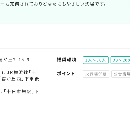
ーも完備されておりどなたにもやさしい式場です。
丘2-15-9
推奨環境
1人～30人
30～20
」、JR横浜線「十
ポイント
火葬場併設
公営斎
「霧が丘西」下車後
（非対応）
」、「十日市場駅」下