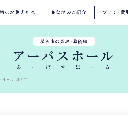
壇の
お葬式とは
花祭壇の
ご紹介
プラン・
費
横浜市の斎場・葬儀場
アーバスホール
あーばすほーる
スホール（横浜市）