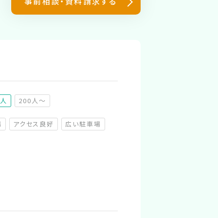
事前相談・資料請求する
0人
200人～
（非推奨）
場
アクセス良好
広い駐車場
（非対応）
（非対応）
（非対応）