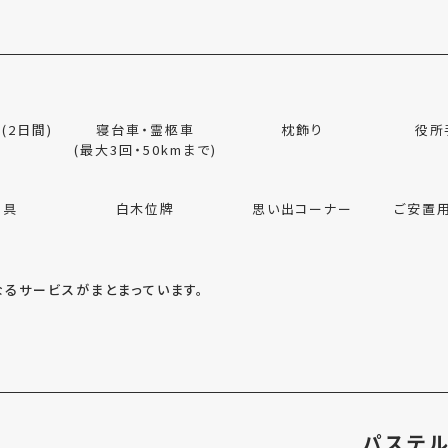
(2日間)
寝台車・霊柩車
枕飾り
役所
(最大3回・50kmまで)
用具
白木位牌
思い出コーナー
ご安置
るサービスがまとまっています。
パステル