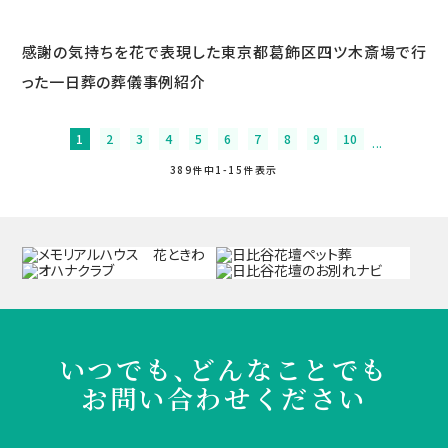
感謝の気持ちを花で表現した東京都葛飾区四ツ木斎場で行
った一日葬の葬儀事例紹介
1
2
3
4
5
6
7
8
9
10
...
389件中1-15件表⽰
いつでも、どんなことでも
お問い合わせください