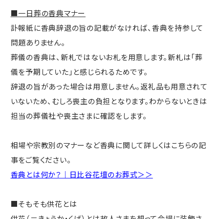
■一日葬の香典マナー
訃報紙に香典辞退の旨の記載がなければ、香典を持参して
問題ありません。
葬儀の香典は、新札ではないお札を用意します。新札は「葬
儀を予期していた」と感じられるためです。
辞退の旨があった場合は用意しません。返礼品も用意されて
いないため、むしろ喪主の負担となります。わからないときは
担当の葬儀社や喪主さまに確認をします。
相場や宗教別のマナーなど香典に関して詳しくはこちらの記
事をご覧ください。
香典とは何か？｜日比谷花壇のお葬式＞＞
■そもそも供花とは
供花（＝きょうか・くげ）とは故人さまを想って会場に装飾さ