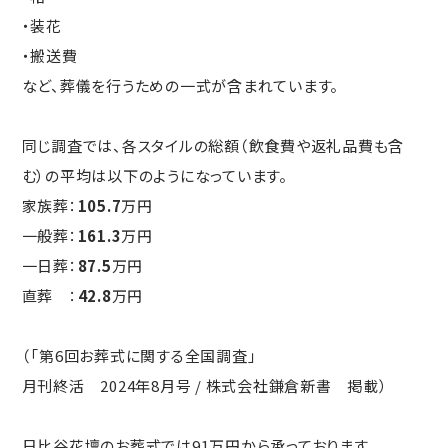
・装花
・搬送費
など、葬儀を行うための一式が含まれています。
同じ調査では、各スタイルの総額（飲食費や返礼品費も含
む）の平均は以下のようになっています。
家族葬：
105.7
万円
一般葬：
161.3
万円
一日葬：
87.5
万円
直葬 ：
42.8
万円
（「第6回お葬式に関する全国調査」
月刊終活 2024年8月号 / 株式会社鎌倉新書 掲載）
日比谷花壇のお葬式では91万円から承っております。